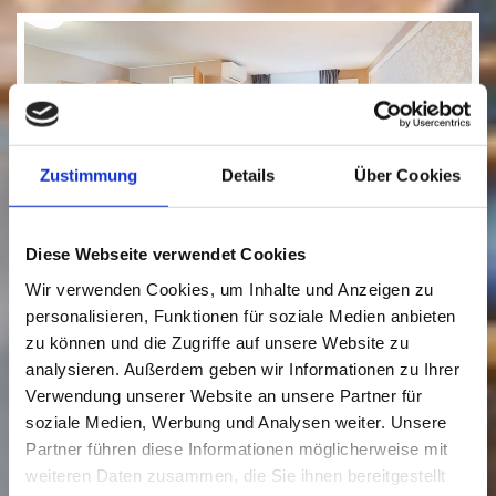
Zustimmung
Details
Über Cookies
Diese Webseite verwendet Cookies
Wir verwenden Cookies, um Inhalte und Anzeigen zu
personalisieren, Funktionen für soziale Medien anbieten
zu können und die Zugriffe auf unsere Website zu
Appartementzimmer
analysieren. Außerdem geben wir Informationen zu Ihrer
Verwendung unserer Website an unsere Partner für
Die großzügigen Appartementzimmer sind zwischen
soziale Medien, Werbung und Analysen weiter. Unsere
22m² und 36m² groß und verfügen über eine Küche.
Partner führen diese Informationen möglicherweise mit
weiteren Daten zusammen, die Sie ihnen bereitgestellt
ab 139 €