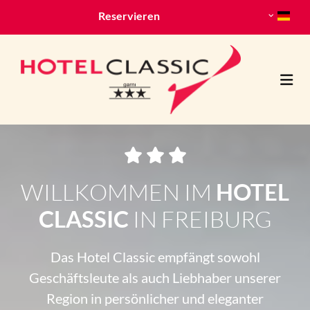
Zum Inhalt springen
Reservieren



WILLKOMMEN IM
HOTEL
CLASSIC
IN FREIBURG
Das Hotel Classic empfängt sowohl
Geschäftsleute als auch Liebhaber unserer
Region in persönlicher und eleganter